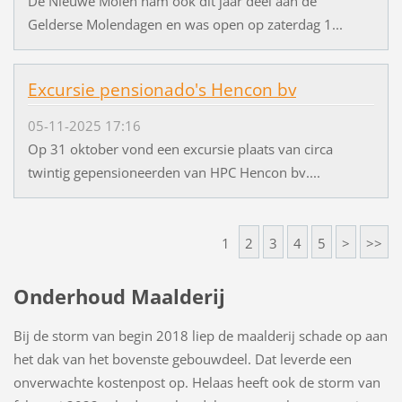
De Nieuwe Molen nam ook dit jaar deel aan de
Gelderse Molendagen en was open op zaterdag 1...
Excursie pensionado's Hencon bv
05-11-2025 17:16
Op 31 oktober vond een excursie plaats van circa
twintig gepensioneerden van HPC Hencon bv....
1
2
3
4
5
>
>>
Onderhoud Maalderij
Bij de storm van begin 2018 liep de maalderij schade op aan
het dak van het bovenste gebouwdeel. Dat leverde een
onverwachte kostenpost op. Helaas heeft ook de storm van