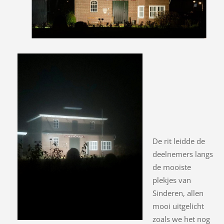
De rit leidde de
deelnemers langs
de mooiste
plekjes van
Sinderen, allen
mooi uitgelicht
zoals we het nog